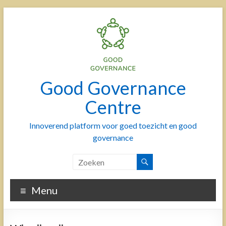
Skip
to
content
Good Governance
Centre
Innoverend platform voor goed toezicht en good
governance
Menu